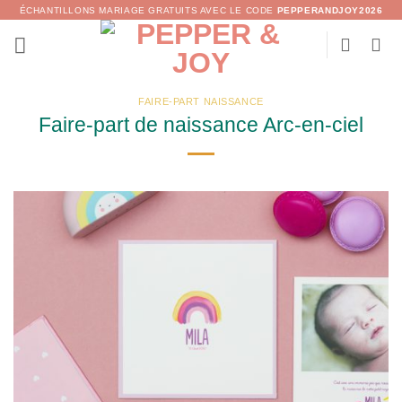
Passer
ÉCHANTILLONS MARIAGE GRATUITS AVEC LE CODE
PEPPERANDJOY2026
au
contenu
FAIRE-PART NAISSANCE
Faire-part de naissance Arc-en-ciel