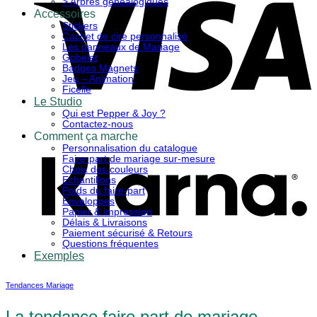
> Arbres généalogiques
Accessoires
Stickers
Cachet de cire personnalisé
Les panneaux de Mariage
Gobelet
Badges Magnets
Jeu – Animation
Ficelle
Le Studio
Qui est Pepper & Joy ?
K
Contactez-nous
Comment ça marche
Personnalisation du catalogue
Faire-part de mariage sur-mesure
Choix des couleurs
Echantillons
Poids du faire-part
Enveloppes
Papier & impression
Délais & Livraisons
Paiement sécurisé & Retours
Questions fréquentes
Exemples
Tendances Mariage
La tendance faire part de mariage