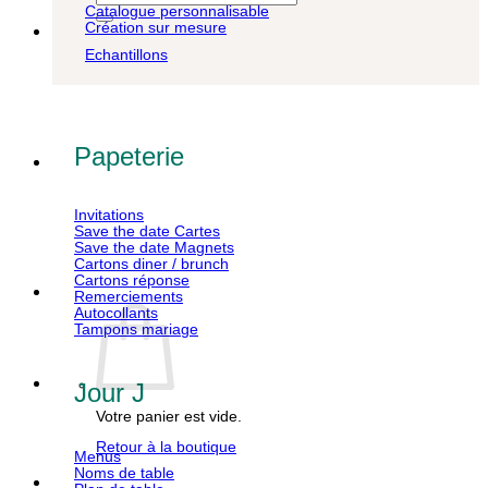
pour :
Catalogue personnalisable
Création sur mesure
Echantillons
Papeterie
Invitations
Save the date Cartes
Save the date Magnets
Cartons diner / brunch
Cartons réponse
Remerciements
Autocollants
Tampons mariage
Jour J
Votre panier est vide.
Retour à la boutique
Menus
Noms de table