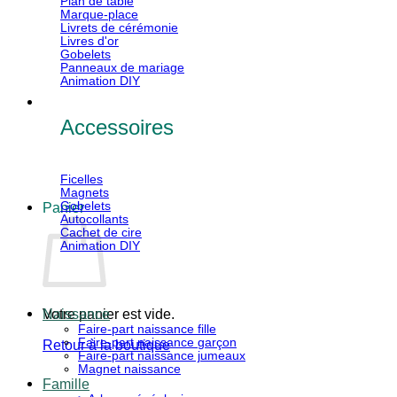
Plan de table
Marque-place
Livrets de cérémonie
Livres d'or
Gobelets
Panneaux de mariage
Animation DIY
Accessoires
Ficelles
Magnets
Gobelets
Panier
Autocollants
Cachet de cire
Animation DIY
Votre panier est vide.
Naissance
Faire-part naissance fille
Faire-part naissance garçon
Retour à la boutique
Faire-part naissance jumeaux
Magnet naissance
V
Famille