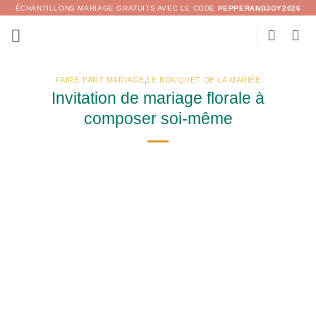
Passer
ÉCHANTILLONS MARIAGE GRATUITS AVEC LE CODE
PEPPERANDJOY2026
au
contenu
FAIRE-PART MARIAGE
,
LE BOUQUET DE LA MARIÉE
Invitation de mariage florale à
composer soi-même