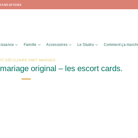
RANDJOY2026
issance
Famille
Accessoires
Le Studio
Comment ça march
RT DÉCO
,
FAIRE-PART MARIAGE
mariage original – les escort cards.