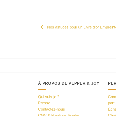
Nos astuces pour un Livre d’or Empreint
À PROPOS DE PEPPER & JOY
PE
Qui suis-je ?
Comm
Presse
part 
Contactez-nous
Écha
CGV & Mentions légales
Choi