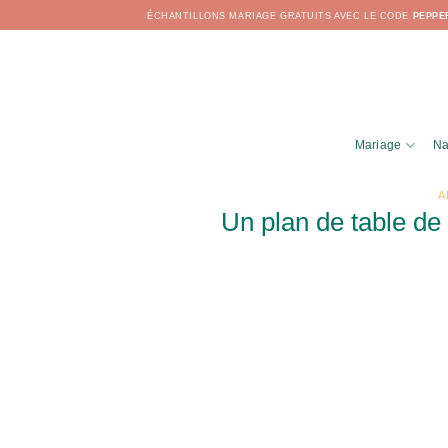
Passer
ÉCHANTILLONS MARIAGE GRATUITS AVEC LE CODE
PEPPE
au
contenu
Mariage
Na
A
Un plan de table de 