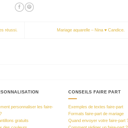
es réussi.
Mariage aquarelle – Nina ♥ Candice.
RSONNALISATION
CONSEILS FAIRE PART
ent personnaliser les faire-
Exemples de textes faire-part
?
Formats faire-part de mariage
ntillons gratuits
Quand envoyer votre faire-part 
x des couleurs
Comment rédiger un faire-part ?