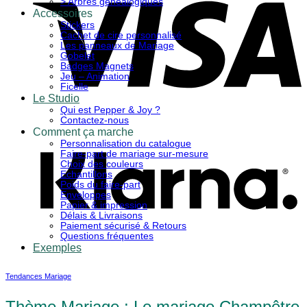
> Arbres généalogiques
Accessoires
Stickers
Cachet de cire personnalisé
Les panneaux de Mariage
Gobelet
Badges Magnets
Jeu – Animation
Ficelle
Le Studio
Qui est Pepper & Joy ?
K
Contactez-nous
Comment ça marche
Personnalisation du catalogue
Faire-part de mariage sur-mesure
Choix des couleurs
Echantillons
Poids du faire-part
Enveloppes
Papier & impression
Délais & Livraisons
Paiement sécurisé & Retours
Questions fréquentes
Exemples
Tendances Mariage
Thème Mariage : Le mariage Champêtre