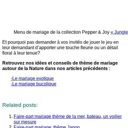
Menu de mariage de la collection Pepper & Joy
« Jungle
Et pourquoi pas demander à vos invités de jouer le jeu en
leur demandant d’apporter une touche fleurie ou un détail
floral à leur tenue?
Retrouvez nos idées et conseils de thème de mariage
autour de la Nature dans nos articles précédents :
-Le mariage exotique
-Le mariage bucolique
Related posts:
Faire-part mariage thème de la mer, bateau, un voilier
sur mesure
Faire-part mariage, thème Japon