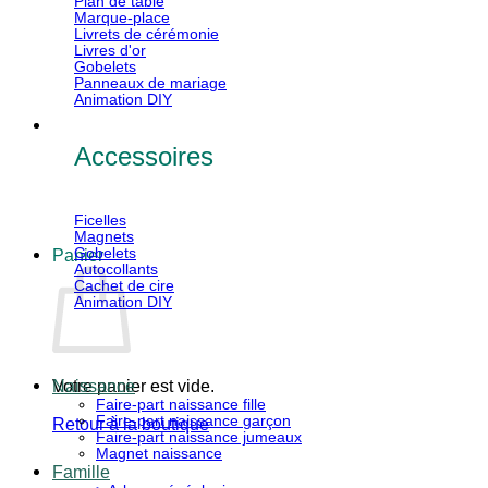
Plan de table
Marque-place
Livrets de cérémonie
Livres d'or
Gobelets
Panneaux de mariage
Animation DIY
Accessoires
Ficelles
Magnets
Gobelets
Panier
Autocollants
Cachet de cire
Animation DIY
Votre panier est vide.
Naissance
Faire-part naissance fille
Faire-part naissance garçon
Retour à la boutique
Faire-part naissance jumeaux
Magnet naissance
V
Famille