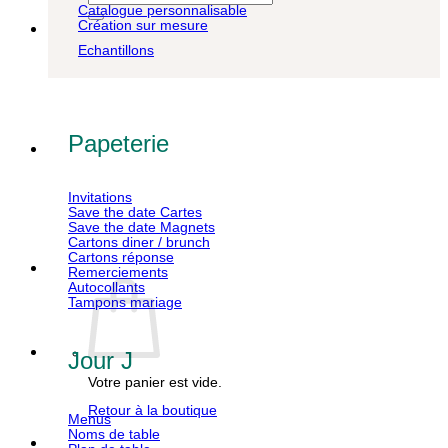
pour :
Catalogue personnalisable
Création sur mesure
Echantillons
Papeterie
Invitations
Save the date Cartes
Save the date Magnets
Cartons diner / brunch
Cartons réponse
Remerciements
Autocollants
Tampons mariage
Jour J
Votre panier est vide.
Retour à la boutique
Menus
Noms de table