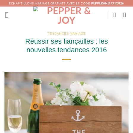
Passer
ÉCHANTILLONS MARIAGE GRATUITS AVEC LE CODE
PEPPERANDJOY2026
au
contenu
TENDANCES MARIAGE
Réussir ses fiançailles : les
nouvelles tendances 2016